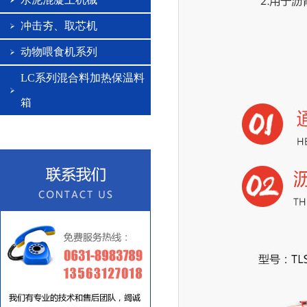
冲击夯、取芯机
动物喂食机系列
LC系列混合料加热保温料
箱